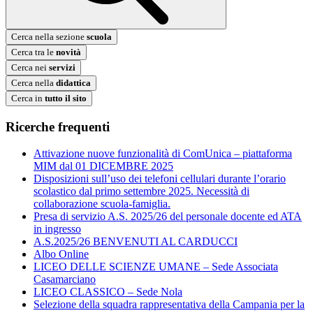
Cerca nella sezione
scuola
Cerca tra le
novità
Cerca nei
servizi
Cerca nella
didattica
Cerca in
tutto il sito
Ricerche frequenti
Attivazione nuove funzionalità di ComUnica – piattaforma
MIM dal 01 DICEMBRE 2025
Disposizioni sull’uso dei telefoni cellulari durante l’orario
scolastico dal primo settembre 2025. Necessità di
collaborazione scuola-famiglia.
Presa di servizio A.S. 2025/26 del personale docente ed ATA
in ingresso
A.S.2025/26 BENVENUTI AL CARDUCCI
Albo Online
LICEO DELLE SCIENZE UMANE – Sede Associata
Casamarciano
LICEO CLASSICO – Sede Nola
Selezione della squadra rappresentativa della Campania per la