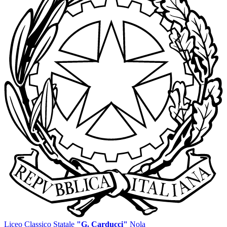
Liceo Classico Statale
"G. Carducci"
Nola