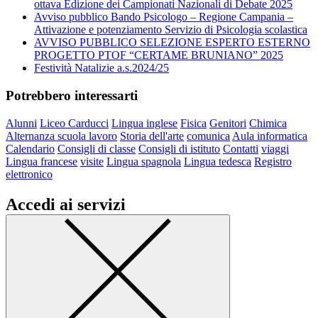
ottava Edizione dei Campionati Nazionali di Debate 2025
Avviso pubblico Bando Psicologo – Regione Campania –
Attivazione e potenziamento Servizio di Psicologia scolastica
AVVISO PUBBLICO SELEZIONE ESPERTO ESTERNO
PROGETTO PTOF “CERTAME BRUNIANO” 2025
Festività Natalizie a.s.2024/25
Potrebbero interessarti
Alunni
Liceo Carducci
Lingua inglese
Fisica
Genitori
Chimica
Alternanza scuola lavoro
Storia dell'arte
comunica
Aula informatica
Calendario
Consigli di classe
Consigli di istituto
Contatti
viaggi
Lingua francese
visite
Lingua spagnola
Lingua tedesca
Registro
elettronico
Accedi ai servizi